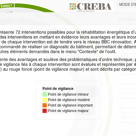
MODE D'
TEMENT
tement
Murs
▸
Légen
ématiques techniques
▾
Contex
atiques patrimoniales
Plancher haut/toiture
sente 72 interventions possibles pour la réhabilitation énergétique d’
matiques énergétiques
Merci de d
des interventions en mettant en évidence leurs avantages et leurs incon
tif de chaque intervention est de tendre vers le niveau BBC rénovation. Av
Protection
ecommandé de réaliser un diagnostic du bâtiment, permettant de déterm
Quelle est
 autres éléments demandés dans le menu "Contexte" de l'outil.
ente des avantages et soulève des problématiques d’ordre technique, 
Zone clima
 vigilance liés à chaque intervention sont évalués et représentés par 4 
Plancher bas
A quel cli
) au rouge foncé (point de vigilance majeur) et sont décrits par catégor
ENVELOPPE
Implantat
Quelle est
autres bâ
Type de m
Quel est l
s'agit d'u
Fenêtres
État du bât