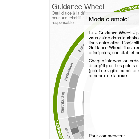
Guidance Wheel
COMPOR
Outil d'aide à la décision
Compor
Mode d'emploi
pour une réhabilitation
Probl
Electricité
responsable
Problém
La « Guidance Wheel » pré
Problé
vous guide dans le choix 
Eclairage
liens entre elles. L'objec
Guidance Wheel, il est r
principales, son état, et
Chaque intervention prés
Régulation
énergétique. Les points de
(point de vigilance mineur
anneaux de la roue.
Distribution
EQUIPEMENTS
Emission
Pour commencer :