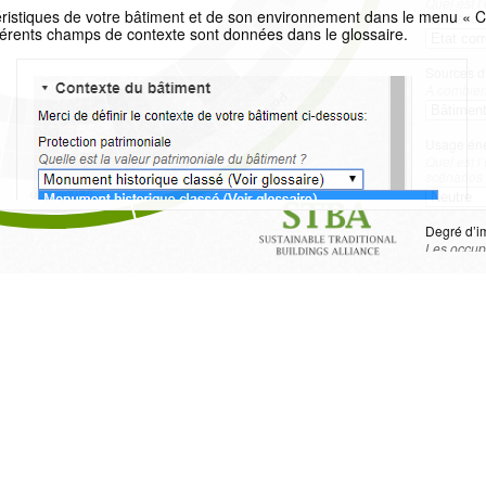
Quel est l
éristiques de votre bâtiment et de son environnement dans le menu « C
réparation
fférents champs de contexte sont données dans le glossaire.
Sources d
A combien 
Portes
Usage éner
Cheminées
Quel est 
scénarios 
Ventilation
Degré d’im
Les occupa
bâtiment (
 d’interventions (murs, plancher haut, plancher bas, etc.) en cliquant s