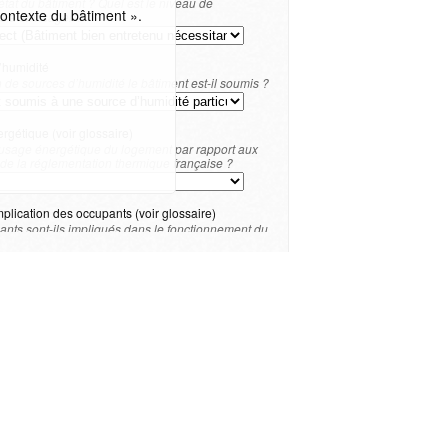
’état du bâtiment ? Quel est le niveau de
ontexte du bâtiment ».
s à envisager ?
’humidité
de sources d’humidité le bâtiment est-il soumis ?
gétique (voir glossaire)
l’usage énergétique du logement par rapport aux
de la réglementation thermique française ?
plication des occupants (voir glossaire)
nts sont-ils impliqués dans le fonctionnement du
voir glossaire) ?
ur le périmètre extérieur