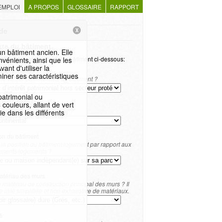
EMPLOI
A PROPOS
GLOSSAIRE
RAPPORT
de
X
te du bâtiment
un bâtiment ancien. Elle
éfinir le contexte de votre bâtiment ci-dessous:
vénients, ainsi que les
ant d'utiliser la
 patrimoniale
iner ses caractéristiques
 la valeur patrimoniale du bâtiment ?
patrimonial ou
tique (voir glossaire)
couleurs, allant de vert
mat est soumis le bâtiment ?
ie dans les différents
ion du bâtiment
 la position du bâtiment/logement par rapport aux
timents/logements ?
atériau des murs
e matériau de construction principal des murs ? Il
ne liste simplifiée et non exhaustive de matériaux.
i