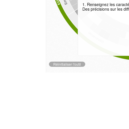
1. Renseignez les caract
Des précisions sur les di
Génération
Réinitialiser l'outil
2. Explorez les catégories
de la roue.